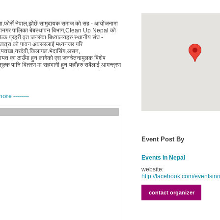
ा.फोर्से नेपाल,झोछें सामुदायक समाज को सह - आयोजनामा
ँ महानगर पालिका बेबस्थापन बिभाग,Clean Up Nepal को
ाफिक
प्रहरी वृत जनसेवा.बिध्यालयहरु.स्थानीय
संघ -
ाइजात्रा को पावन अवसरलाई मध्यनजर गरि
यतखा,नरदेवी,किलागल.भे
दासिंग,असन,
ायत का ठाउँमा हुन लागेको एस जनचेतनामुलक बिशेष
क पानि वितरण मा सहभागी हुन यहाँहरु सबैलाई आमन्त्रण
more --------
Event Post By
Events in Nepal
website:
http://facebook.com/eventsin
contact organizer