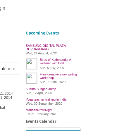
gin
Upcoming Events
SAMSUNG DIGITAL PLAZA -
DURBARMARG
Wed, 24 August, 2022
Birds of Kathmandu: A
webinar with Bird
Conservation Nepal
Calendar
Sun, 5 July, 2020
Free creative story writing
workshop
Sun, 7 June, 2020
Kusma Bungee Jump
Sun, 12 April, 2020
11, 2014
1, 2014
Yoga teacher training in India
Wed, 30 September, 2020
ral
MahashivratriNight
Fri, 21 February, 2020
Events Calendar