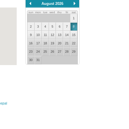
August 2026
sun
mon
tue
wed
thu
fri
sat
1
2
3
4
5
6
7
8
9
10
11
12
13
14
15
16
17
18
19
20
21
22
23
24
25
26
27
28
29
30
31
error getting json:
/api/calendar?
id=0.727938626230507
nepal