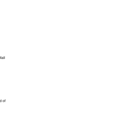
all
d of