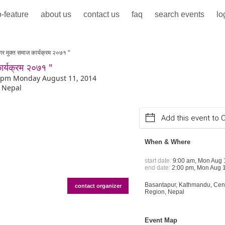
-feature
about us
contact us
faq
search events
lo
 मुक्त समाज कार्यक्रम २०७१ "
र्यक्रम २०७१ "
0 pm Monday August 11, 2014
 Nepal
Add this event to 
When & Where
start date:
9:00 am, Mon Aug 
end date:
2:00 pm, Mon Aug 1
Basantapur, Kathmandu, Cent
contact organizer
Region, Nepal
Event Map