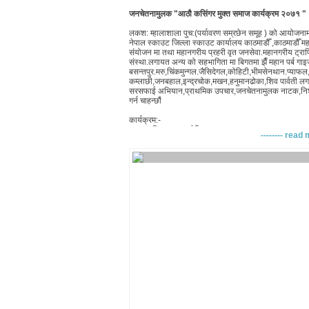
जनचेतनामुलक "आठौ कसिंगर मुक्त समाज कार्यक्रम २०७१ "
लकश: म्हालाशाला पुच:(पर्यावरण सम्रछेन समूह ) को आयोजनाम
नेपाल स्काउट जिल्ला स्काउट कार्यालय काठमाडौँ ,काठमाडौ
संयोजन मा तथा महानगरीय प्रहरी वृत जनसेवा.महानगरीय ट्र
संस्था.लगायत अन्य को सहभागिता मा बिगतमा झैँ महान पर्ब ग
बसन्तपुर.मरु,चिंकमुन्गल.जै
सिदेगल,कोहिटी,भीमसेनथान.प्
याफल,
कम्लाछी,जनबहाल,इन्द्रचोक,म
खन,हनुमानढोका,शिव पार्वती लग
सरसफाई अभियान,प्राथमिक उपचार,जनचेतनामुलक नाटक,निशुल्
गर्न चाहन्छौं
कार्यक्रम:-
समय :- बिहान ९:०० देखि २:०० सम्म
-------- read 
मिति :- २०७१/०४/२६ सोमबार
स्थान :- बसन्तपुर
गणपति लाल श्रेष्ठ
अध्यक्ष
9851061788
महेन्द्र महर्जन
सचिब
9841633783